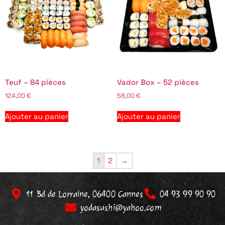
Teuf – 84 pièces
Vador Box – 52 pièces
124,00
€
58,00
€
Ajouter au panier
Ajouter au panier
1
2
→
11 Bd de Lorraine, 06400 Cannes
04 93 99 90 90
yodasushi@yahoo.com