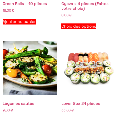
Green Rolls – 10 pièces
Gyoza x 4 pièces (Faites
votre choix)
18,00
€
8,00
€
Ajouter au panier
Choix des options
Légumes sautés
Lover Box 24 pièces
9,00
€
33,00
€