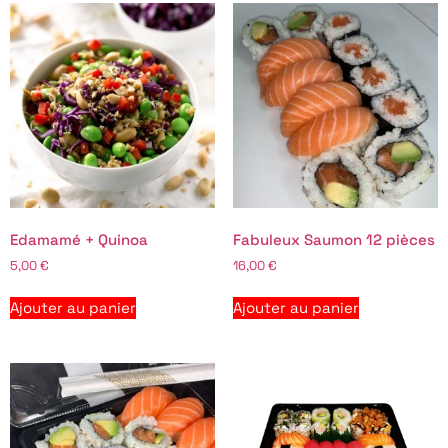
Edamamé + Quinoa
Fabuleux Saumon 12 pièces
5,00
€
16,00
€
Ajouter au panier
Ajouter au panier