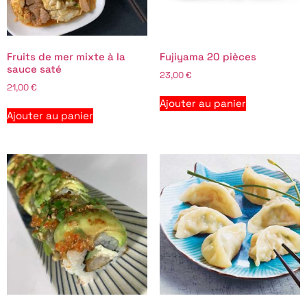
Fruits de mer mixte à la
Fujiyama 20 pièces
sauce saté
23,00
€
21,00
€
Ajouter au panier
Ajouter au panier