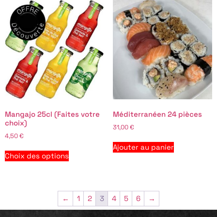
Mangajo 25cl (Faites votre
Méditerranéen 24 pièces
choix)
31,00
€
4,50
€
Ajouter au panier
Choix des options
←
1
2
3
4
5
6
→