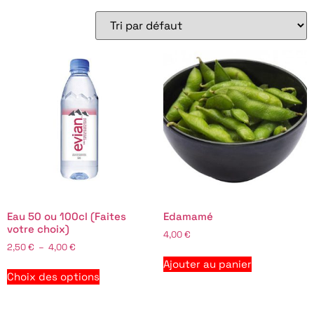
Eau 50 ou 100cl (Faites
Edamamé
votre choix)
4,00
€
2,50
€
–
4,00
€
Ajouter au panier
Choix des options