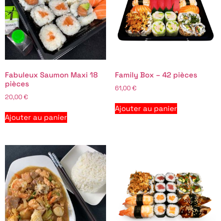
Fabuleux Saumon Maxi 18
Family Box – 42 pièces
pièces
61,00
€
20,00
€
Ajouter au panier
Ajouter au panier